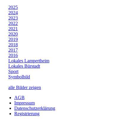
2025
2024
2023
2022
2021
2020
2019
2018
2017
2016
Lokales Lampertheim
Lokales Bürstadt
Sport
Symbolbild
alle Bilder zeigen
AGB
Impressum
Datenschutzerklärung
Registrierung