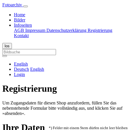
Fotoarchiv
Home
Bilder
Infoseiten
AGB
Impressum
Datenschutzerklärung
Registrierung
Kontakt
English
Deutsch
English
Login
Registrierung
Um Zugangsdaten für diesen Shop anzufordern, füllen Sie das
nebenstehende Formular bitte vollständig aus, und klicken Sie auf
»absenden«.
Ihre Daten
*) Felder mit einem Stern dürfen nicht leer bleiben