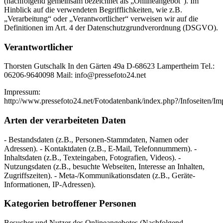
(nachfolgend gemeinsam bezeichnet als „Onlineangebot“). Im
Hinblick auf die verwendeten Begrifflichkeiten, wie z.B.
„Verarbeitung“ oder „Verantwortlicher“ verweisen wir auf die
Definitionen im Art. 4 der Datenschutzgrundverordnung (DSGVO).
Verantwortlicher
Thorsten Gutschalk In den Gärten 49a D-68623 Lampertheim Tel.:
06206-9640098 Mail: info@pressefoto24.net
Impressum:
http://www.pressefoto24.net/Fotodatenbank/index.php?/Infoseiten/I
Arten der verarbeiteten Daten
- Bestandsdaten (z.B., Personen-Stammdaten, Namen oder
Adressen). - Kontaktdaten (z.B., E-Mail, Telefonnummern). -
Inhaltsdaten (z.B., Texteingaben, Fotografien, Videos). -
Nutzungsdaten (z.B., besuchte Webseiten, Interesse an Inhalten,
Zugriffszeiten). - Meta-/Kommunikationsdaten (z.B., Geräte-
Informationen, IP-Adressen).
Kategorien betroffener Personen
Besucher und Nutzer des Onlineangebotes (Nachfolgend