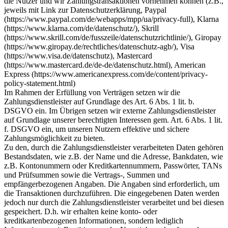
die Nutzer und wir Zahlungstransaktionen vornehmen können (z.B.,
jeweils mit Link zur Datenschutzerklärung, Paypal
(https://www.paypal.com/de/webapps/mpp/ua/privacy-full), Klarna
(https://www.klarna.com/de/datenschutz/), Skrill
(https://www.skrill.com/de/fusszeile/datenschutzrichtlinie/), Giropay
(https://www.giropay.de/rechtliches/datenschutz-agb/), Visa
(https://www.visa.de/datenschutz), Mastercard
(https://www.mastercard.de/de-de/datenschutz.html), American
Express (https://www.americanexpress.com/de/content/privacy-
policy-statement.html)
Im Rahmen der Erfüllung von Verträgen setzen wir die
Zahlungsdienstleister auf Grundlage des Art. 6 Abs. 1 lit. b.
DSGVO ein. Im Übrigen setzen wir externe Zahlungsdienstleister
auf Grundlage unserer berechtigten Interessen gem. Art. 6 Abs. 1 lit.
f. DSGVO ein, um unseren Nutzern effektive und sichere
Zahlungsmöglichkeit zu bieten.
Zu den, durch die Zahlungsdienstleister verarbeiteten Daten gehören
Bestandsdaten, wie z.B. der Name und die Adresse, Bankdaten, wie
z.B. Kontonummern oder Kreditkartennummern, Passwörter, TANs
und Prüfsummen sowie die Vertrags-, Summen und
empfängerbezogenen Angaben. Die Angaben sind erforderlich, um
die Transaktionen durchzuführen. Die eingegebenen Daten werden
jedoch nur durch die Zahlungsdienstleister verarbeitet und bei diesen
gespeichert. D.h. wir erhalten keine konto- oder
kreditkartenbezogenen Informationen, sondern lediglich